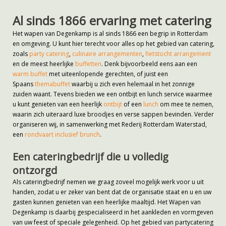
Al sinds 1866 ervaring met catering
Het wapen van Degenkamp is al sinds 1866 een begrip in Rotterdam
en omgeving. U kunt hier terecht voor alles op het gebied van catering,
zoals
party catering
,
culinaire arrangementen
,
fietstocht arrangement
en de meest heerlijke
buffetten
. Denk bijvoorbeeld eens aan een
warm buffet
met uiteenlopende gerechten, of juist een
Spaans
themabuffet
waarbij u zich even helemaal in het zonnige
zuiden waant. Tevens bieden we een ontbijt en lunch service waarmee
u kunt genieten van een heerlijk
ontbijt
of een
lunch
om mee te nemen,
waarin zich uiteraard luxe broodjes en verse sappen bevinden. Verder
organiseren wij, in samenwerking met Rederij Rotterdam Waterstad,
een
rondvaart inclusief brunch
.
Een cateringbedrijf die u volledig
ontzorgd
Als cateringbedrijf nemen we graag zoveel mogelijk werk voor u uit
handen, zodat u er zeker van bent dat de organisatie staat en u en uw
gasten kunnen genieten van een heerlijke maaltijd. Het Wapen van
Degenkamp is daarbij gespecialiseerd in het aankleden en vormgeven
van uw feest of speciale gelegenheid. Op het gebied van partycatering